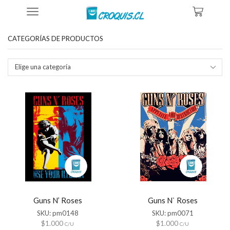
Inicio
Tienda
Productos Etiquetados “carteles”
CATEGORÍAS DE PRODUCTOS
Elige una categoría
Guns N’ Roses
Guns N` Roses
SKU:
pm0148
SKU:
pm0071
$
1.000
$
1.000
C/U
C/U