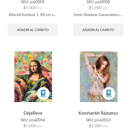
SKU:
pvj0009
SKU:
pvj0008
$
1.000
$
1.000
C/U
C/U
Mortal Kombat 1. 80 cm x...
Sonic Shadow Generations....
AÑADIR AL CARRITO
AÑADIR AL CARRITO
DejaReve
Konstantín Rázumov
SKU:
poa0056
SKU:
poa0053
$
1.000
$
1.000
C/U
C/U