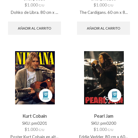
$
1.000
$
1.000
C/U
C/U
Dohko de Libra. 80 cm x ...
The Cardigans. 60 cm x 8...
AÑADIR AL CARRITO
AÑADIR AL CARRITO
Kurt Cobain
Pearl Jam
SKU:
pm0201
SKU:
pm0200
$
1.000
$
1.000
C/U
C/U
Poster Kurt Cobain en alt...
Eddie Vedder. 80 cm x 60...