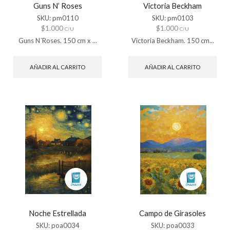
Guns N’ Roses
Victoria Beckham
SKU:
pm0110
SKU:
pm0103
$
1.000
$
1.000
C/U
C/U
Guns N´Roses. 150 cm x ...
Victoria Beckham. 150 cm...
AÑADIR AL CARRITO
AÑADIR AL CARRITO
Noche Estrellada
Campo de Girasoles
SKU:
poa0034
SKU:
poa0033