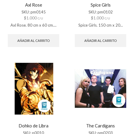
Axl Rose
Spice Girls
SKU:
pm0145
SKU:
pm0102
$
1.000
$
1.000
C/U
C/U
Axl Rose. 80 cm x 60 cm....
Spice Girls. 150 cm x 20...
AÑADIR AL CARRITO
AÑADIR AL CARRITO
Dohko de Libra
The Cardigans
SKU:
p0010
SKU:
pm0203