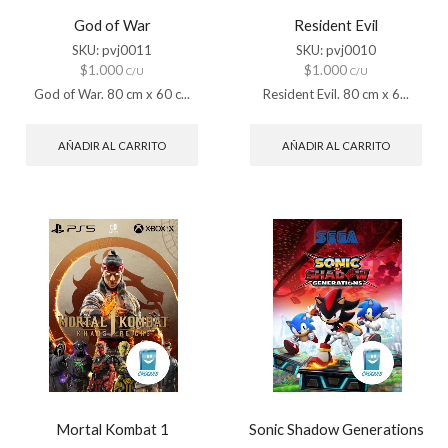
God of War
Resident Evil
SKU:
pvj0011
SKU:
pvj0010
$
1.000
$
1.000
C/U
C/U
God of War. 80 cm x 60 c...
Resident Evil. 80 cm x 6...
AÑADIR AL CARRITO
AÑADIR AL CARRITO
Mortal Kombat 1
Sonic Shadow Generations