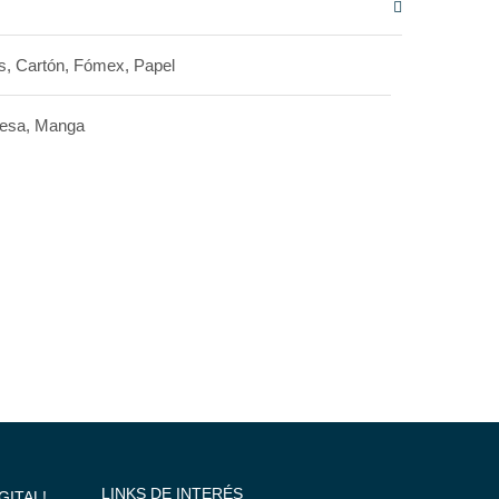
s, Cartón, Fómex, Papel
esa, Manga
LINKS DE INTERÉS
GITAL!