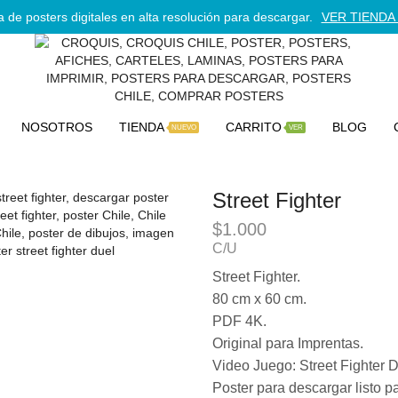
 de posters digitales en alta resolución para descargar.
VER TIENDA 
NOSOTROS
TIENDA
CARRITO
BLOG
NUEVO
VER
Street Fighter
$
1.000
C/U
Street Fighter.
80 cm x 60 cm.
PDF 4K.
Original para Imprentas.
Video Juego: Street Fighter D
Poster para descargar listo pa