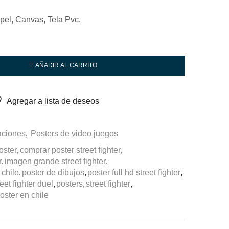
el, Canvas, Tela Pvc.
AÑADIR AL CARRITO
Agregar a lista de deseos
raciones
,
Posters de video juegos
oster
,
comprar poster street fighter
,
r
,
imagen grande street fighter
,
 chile
,
poster de dibujos
,
poster full hd street fighter
,
eet fighter duel
,
posters
,
street fighter
,
oster en chile