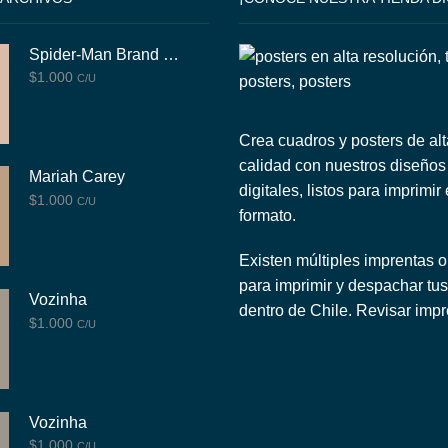
Spider-Man Brand New Day
$
1.000
C/U
Crea cuadros y posters de alt
calidad con nuestros diseños
Mariah Carey
digitales, listos para imprimir
$
1.000
C/U
formato.
Existen múltiples imprentas o
para imprimir y despachar tus
Vozinha
dentro de Chile.
Revisar impr
$
1.000
C/U
Vozinha
$
1.000
C/U