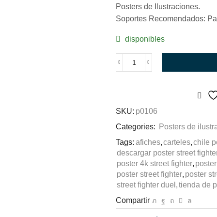
Posters de Ilustraciones.
Soportes Recomendados: Pap
disponibles
Street
Fighter
cantidad
SKU:
p0106
Categories:
Posters de ilust
Tags:
afiches
,
carteles
,
chile p
descargar poster street fighte
poster 4k street fighter
,
poster
poster street fighter
,
poster str
street fighter duel
,
tienda de p
Compartir