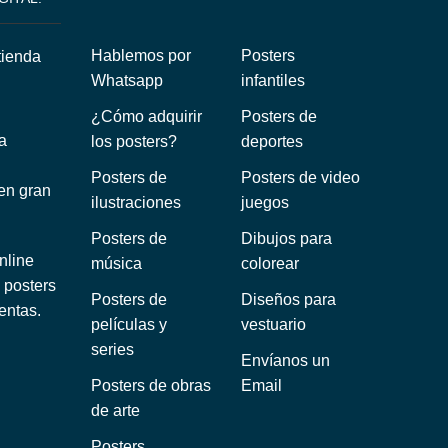
Hablemos por
Posters
Whatsapp
infantiles
¿Cómo adquirir
Posters de
a
los posters?
deportes
Posters de
Posters de video
 en gran
ilustraciones
juegos
Posters de
Dibujos para
nline
música
colorear
 posters
Posters de
Diseños para
entas.
películas y
vestuario
series
Envíanos un
Posters de obras
Email
de arte
Posters