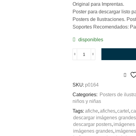
Original para Imprentas.
Poster para descargar listo pa
Posters de Ilustraciones. Post
Soportes Recomendados: Pap
disponibles
Pitufo
Goloso
cantidad
SKU:
p0164
Categories:
Posters de ilust
niños y niñas
Tags:
afiche
,
afiches
,
cartel
,
ca
descargar imágenes grandes
descargar posters
,
imágenes
imágenes grandes
,
imágenes 