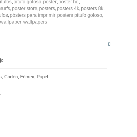
itufos
,
pitufo goloso
,
poster
,
poster hd
,
murfs
,
poster store
,
posters
,
posters 4k
,
posters 8k
,
ufos
,
pósters para imprimir
,
posters pitufo goloso
,
wallpaper
,
wallpapers
jo
s, Cartón, Fómex, Papel
c