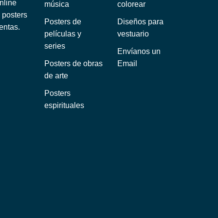
nline
música
colorear
 posters
Posters de
Diseños para
entas.
películas y
vestuario
series
Envíanos un
Posters de obras
Email
de arte
Posters
espirituales