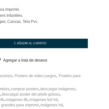
ra imprimir.
ers Infantiles.
el, Canvas, Tela Pvc.
AÑADIR AL CARRITO
Agregar a lista de deseos
raciones
,
Posters de video juegos
,
Posters para
rteles
,
comprar posters
,
descargar imágenes
,
,
descargar poster del pitufo goloso
,
 4k
,
imágenes 8k
,
imágenes full hd
,
grandes para imprimir
,
imágenes hd
,