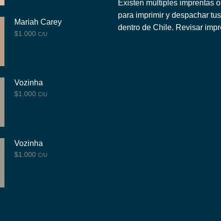
Existen múltiples imprentas o
para imprimir y despachar tus
Mariah Carey
dentro de Chile.
Revisar impr
$
1.000
C/U
Vozinha
$
1.000
C/U
Vozinha
$
1.000
C/U