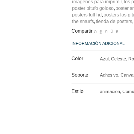
imágenes para imprimir
,
los p
poster pitufo goloso
,
poster s
posters full hd
,
posters los pit
the smurfs
,
tienda de posters
,
Compartir
INFORMACIÓN ADICIONAL
Color
Azul, Celeste, Ro
Soporte
Adhesivo, Canva
Estilo
animación, Cómi