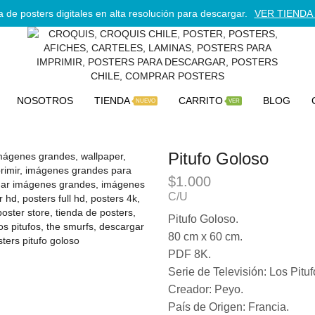
 de posters digitales en alta resolución para descargar.
VER TIENDA 
NOSOTROS
TIENDA
CARRITO
BLOG
NUEVO
VER
Pitufo Goloso
$
1.000
C/U
Pitufo Goloso.
80 cm x 60 cm.
PDF 8K.
Serie de Televisión: Los Pitu
Creador: Peyo.
País de Origen: Francia.