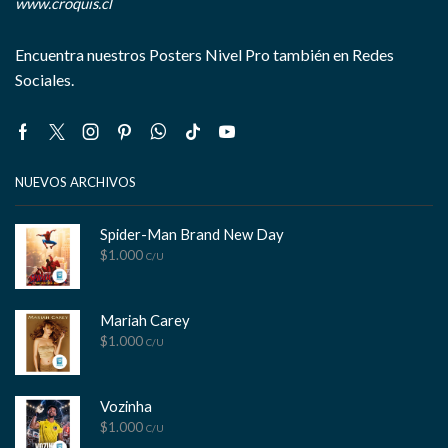
www.croquis.cl
Encuentra nuestros Posters Nivel Pro también en Redes
Sociales.
Facebook
Twitter
Instagram
Pinterest
Whatsapp
Tik-
Youtube
tok
NUEVOS ARCHIVOS
Spider-Man Brand New Day
$
1.000
C/U
Mariah Carey
$
1.000
C/U
Vozinha
$
1.000
C/U