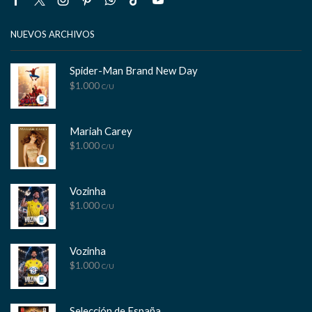
Facebook
Twitter
Instagram
Pinterest
Whatsapp
Tik-
Youtube
tok
NUEVOS ARCHIVOS
Spider-Man Brand New Day
$
1.000
C/U
Mariah Carey
$
1.000
C/U
Vozinha
$
1.000
C/U
Vozinha
$
1.000
C/U
Selección de España