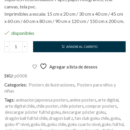
canvas, tela pvc.
Imprimibles a escala: 15 cm x 20 cm / 30 cm x 40 cm / 45 cm
x 60 cm / 60 cm x 80 cm / 90 cm x 120 cm / 150 cm x 200 cm.
disponibles
AÑADIR AL CARRITO
Goku
cantidad
Agregar a lista de deseos
SKU:
p0008
Categories:
Posters de ilustraciones
,
Posters para niños y
niñas
Tags:
animacion japonesa posters
,
anime posters
,
arte digital
,
arte digital chile
,
chile poster
,
chile pósters
,
comprar posters
,
descargar póster full hd goku
,
descargar póster goku
,
dragón ball full hd chile
,
dragon ball z
,
fan club goku chile
,
goku
,
goku 4º nivel
,
goku 8k
,
goku chile
,
goku cuarto nivel
,
goku full hd
,