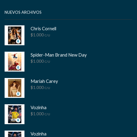
Facebook
Twitter
Instagram
Pinterest
Whatsapp
Tik-
Youtube
tok
NUEVOS ARCHIVOS
Chris Cornell
$
1.000
C/U
Spider-Man Brand New Day
$
1.000
C/U
Mariah Carey
$
1.000
C/U
Vozinha
$
1.000
C/U
Vozinha