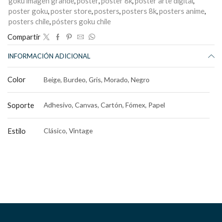
goku imagen grande
,
poster
,
poster 8k
,
poster arte digital
,
poster goku
,
poster store
,
posters
,
posters 8k
,
posters anime
,
posters chile
,
pósters goku chile
Compartir
INFORMACIÓN ADICIONAL
Color
Beige, Burdeo, Gris, Morado, Negro
Soporte
Adhesivo, Canvas, Cartón, Fómex, Papel
Estilo
Clásico, Vintage