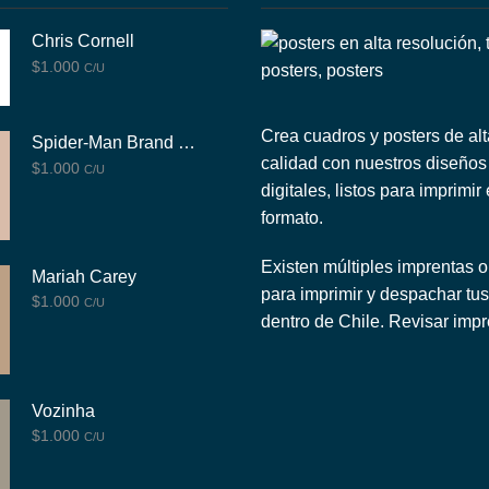
Chris Cornell
$
1.000
C/U
Crea cuadros y posters de alt
Spider-Man Brand New Day
calidad con nuestros diseños
$
1.000
C/U
digitales, listos para imprimir
formato.
Existen múltiples imprentas o
Mariah Carey
para imprimir y despachar tus
$
1.000
C/U
dentro de Chile.
Revisar impr
Vozinha
$
1.000
C/U