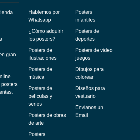
Hablemos por
Posters
Whatsapp
infantiles
¿Cómo adquirir
Posters de
a
los posters?
deportes
Posters de
Posters de video
 en gran
ilustraciones
juegos
Posters de
Dibujos para
nline
música
colorear
 posters
Posters de
Diseños para
entas.
películas y
vestuario
series
Envíanos un
Posters de obras
Email
de arte
Posters