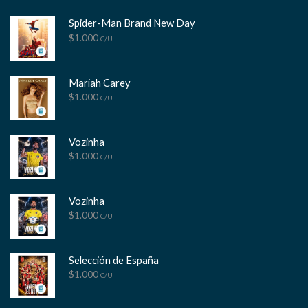
Spider-Man Brand New Day
$
1.000
C/U
Mariah Carey
$
1.000
C/U
Vozinha
$
1.000
C/U
Vozinha
$
1.000
C/U
Selección de España
$
1.000
C/U