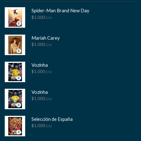
Spider-Man Brand New Day
$
1.000
C/U
Mariah Carey
$
1.000
C/U
Vozinha
$
1.000
C/U
Vozinha
$
1.000
C/U
Selección de España
$
1.000
C/U