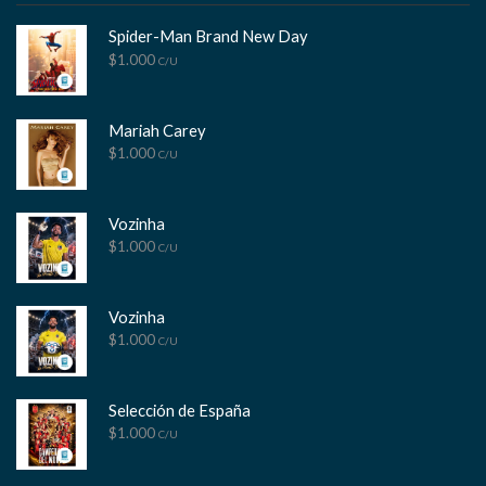
Spider-Man Brand New Day
$
1.000
C/U
Mariah Carey
$
1.000
C/U
Vozinha
$
1.000
C/U
Vozinha
$
1.000
C/U
Selección de España
$
1.000
C/U