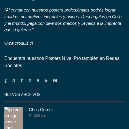
“Al contar con nuestros posters profesionales podrás lograr
cuadros decorativos increíbles y únicos. Descárgalos en Chile
y el mundo, paga con diversos medios y llévalos a la imprenta
que tú quieras.”
www.croquis.cl
Encuentra nuestros Posters Nivel Pro también en Redes
Sociales.
Facebook
Twitter
Instagram
Pinterest
Whatsapp
Tik-
Youtube
tok
NUEVOS ARCHIVOS
Chris Cornell
$
1.000
C/U