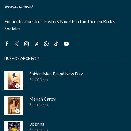
www.croquis.cl
Encuentra nuestros Posters Nivel Pro también en Redes
Sociales.
Facebook
Twitter
Instagram
Pinterest
Whatsapp
Tik-
Youtube
tok
NUEVOS ARCHIVOS
Spider-Man Brand New Day
$
1.000
C/U
Mariah Carey
$
1.000
C/U
Vozinha
$
1.000
C/U