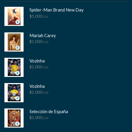
Spider-Man Brand New Day
$
1.000
C/U
Mariah Carey
$
1.000
C/U
Vozinha
$
1.000
C/U
Vozinha
$
1.000
C/U
Selección de España
$
1.000
C/U