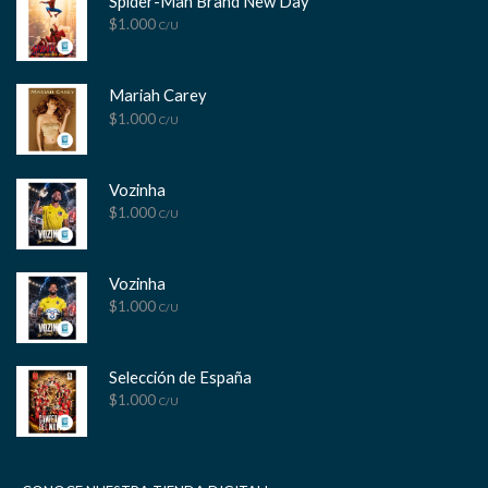
Spider-Man Brand New Day
$
1.000
C/U
Mariah Carey
$
1.000
C/U
Vozinha
$
1.000
C/U
Vozinha
$
1.000
C/U
Selección de España
$
1.000
C/U