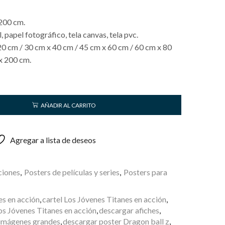
200 cm.
papel fotográfico, tela canvas, tela pvc.
20 cm / 30 cm x 40 cm / 45 cm x 60 cm / 60 cm x 80
x 200 cm.
AÑADIR AL CARRITO
Agregar a lista de deseos
ciones
,
Posters de películas y series
,
Posters para
es en acción
,
cartel Los Jóvenes Titanes en acción
,
s Jóvenes Titanes en acción
,
descargar afiches
,
imágenes grandes
,
descargar poster Dragon ball z
,