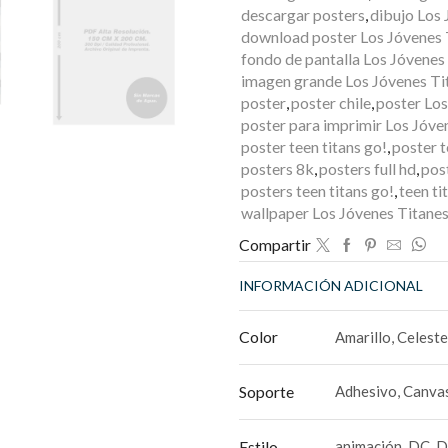
descargar posters
,
dibujo Los 
download poster Los Jóvenes 
fondo de pantalla Los Jóvenes
imagen grande Los Jóvenes Ti
poster
,
poster chile
,
poster Los
poster para imprimir Los Jóve
poster teen titans go!
,
poster t
posters 8k
,
posters full hd
,
pos
posters teen titans go!
,
teen ti
wallpaper Los Jóvenes Titanes
Compartir
INFORMACIÓN ADICIONAL
Color
Amarillo, Celest
Soporte
Adhesivo, Canvas
Estilo
animación, DC, 