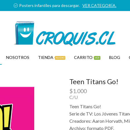
Posters infantiles para descargar.
VER CATEGORÍA.
NOSOTROS
TIENDA
CARRITO
BLOG
NUEVO
VER
Teen Titans Go!
$
1.000
C/U
Teen Titans Go!
Serie de TV: Los Jóvenes Titan
Creadores: Aaron Horvath, Mic
Archivo: formato PDF.