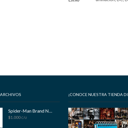
 ARCHIVOS
¡CONOCE NUESTRA TIENDA DI
Spider-Man Brand New Day
$
1.000
C/U