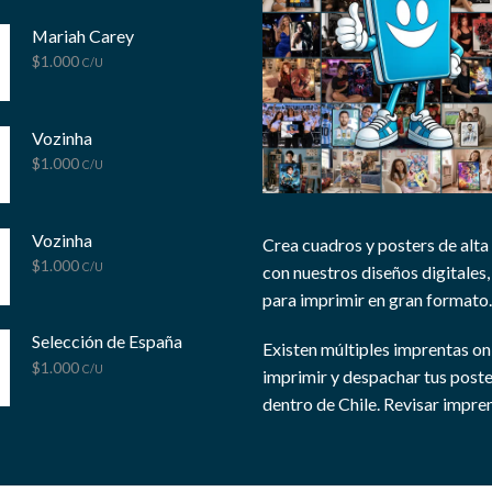
Mariah Carey
$
1.000
C/U
Vozinha
$
1.000
C/U
Vozinha
Crea cuadros y posters de alta
$
1.000
C/U
con nuestros diseños digitales, 
para imprimir en gran formato.
Selección de España
Existen múltiples imprentas on
$
1.000
C/U
imprimir y despachar tus post
dentro de Chile.
Revisar impren