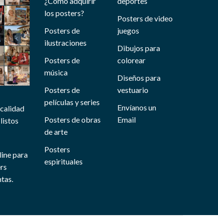
¿Cómo adquirir
deportes
los posters?
Posters de video
Posters de
juegos
ilustraciones
Dibujos para
Posters de
colorear
música
Diseños para
Posters de
vestuario
películas y series
Envíanos un
 calidad
Posters de obras
Email
listos
de arte
Posters
line para
espirituales
ers
tas.