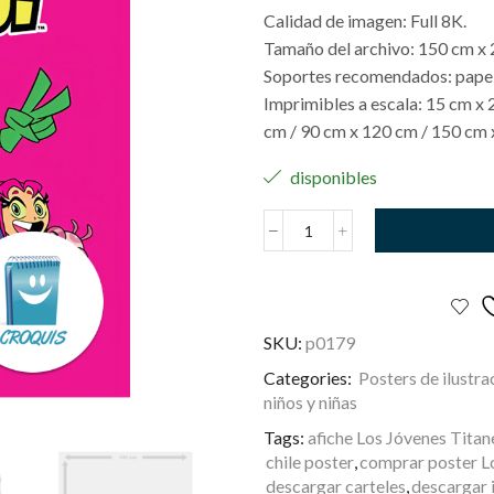
Calidad de imagen: Full 8K.
Tamaño del archivo: 150 cm x 
Soportes recomendados: papel, 
Imprimibles a escala: 15 cm x 
cm / 90 cm x 120 cm / 150 cm 
disponibles
Teen
Titans
Go!
cantidad
SKU:
p0179
Categories:
Posters de ilustra
niños y niñas
Tags:
afiche Los Jóvenes Titan
chile poster
,
comprar poster Lo
descargar carteles
,
descargar 