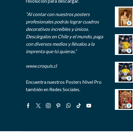
resolución para descargar.
“Al contar con nuestros posters
profesionales podrás lograr cuadros
decorativos increíbles y únicos.
Descárgalos en Chile y el mundo, paga
con diversos medios y llévalos a la
imprenta que tú quieras.”
www.croquis.cl
Encuentra nuestros Posters Nivel Pro
también en Redes Sociales.
Facebook
Twitter
Instagram
Pinterest
Whatsapp
Tik-
Youtube
tok