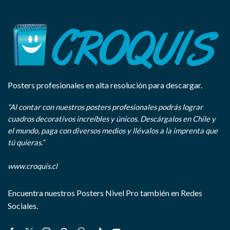
Posters profesionales en alta resolución para descargar.
“Al contar con nuestros posters profesionales podrás lograr
cuadros decorativos increíbles y únicos. Descárgalos en Chile y
el mundo, paga con diversos medios y llévalos a la imprenta que
tú quieras.”
www.croquis.cl
Encuentra nuestros Posters Nivel Pro también en Redes
Sociales.