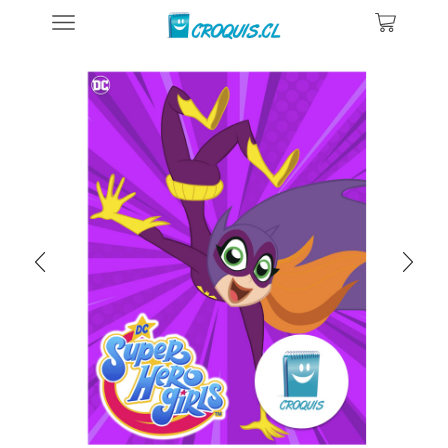
Inicio
Posters De Ilustraciones