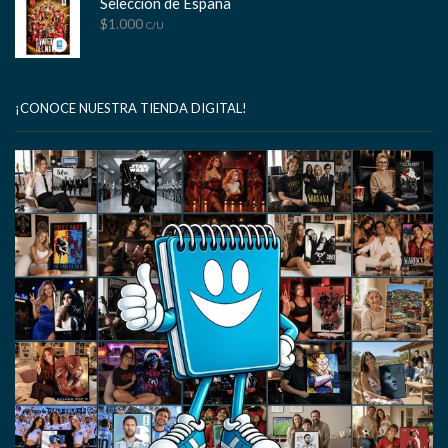
Selección de España
$
1.000
C/U
¡CONOCE NUESTRA TIENDA DIGITAL!