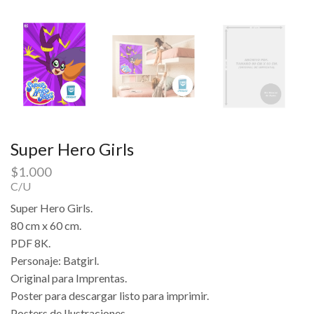
Super Hero Girls
$
1.000
C/U
Super Hero Girls.
80 cm x 60 cm.
PDF 8K.
Personaje: Batgirl.
Original para Imprentas.
Poster para descargar listo para imprimir.
Posters de Ilustraciones.