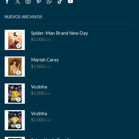
Facebook
Twitter
Instagram
Pinterest
Whatsapp
Tik-
Youtube
tok
NUEVOS ARCHIVOS
Spider-Man Brand New Day
$
1.000
C/U
Mariah Carey
$
1.000
C/U
Vozinha
$
1.000
C/U
Vozinha
$
1.000
C/U