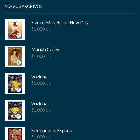
tok
NUEVOS ARCHIVOS
Spider-Man Brand New Day
$
1.000
C/U
Mariah Carey
$
1.000
C/U
Vozinha
$
1.000
C/U
Vozinha
$
1.000
C/U
Selección de España
$
1.000
C/U