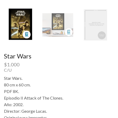
Star Wars
$
1.000
C/U
Star Wars.
80 cm x 60 cm.
PDF 8K.
Episodio II Attack of The Clones.
Año: 2002.
Director: George Lucas.
Original para Imprentas.