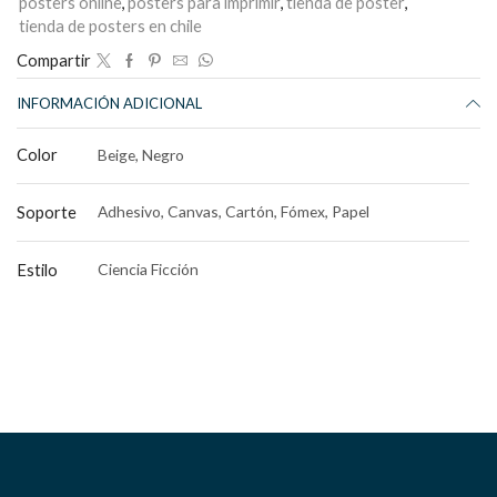
posters online
,
pósters para imprimir
,
tienda de poster
,
tienda de posters en chile
Compartir
INFORMACIÓN ADICIONAL
Color
Beige, Negro
Soporte
Adhesivo, Canvas, Cartón, Fómex, Papel
Estilo
Ciencia Ficción