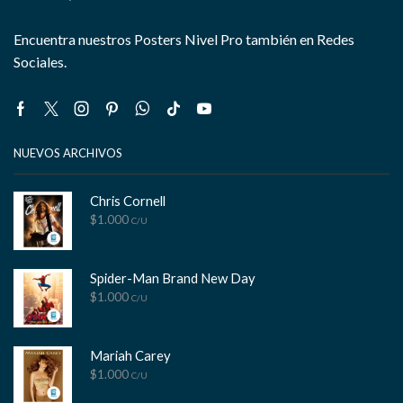
Encuentra nuestros Posters Nivel Pro también en Redes
Sociales.
Facebook
Twitter
Instagram
Pinterest
Whatsapp
Tik-
Youtube
tok
NUEVOS ARCHIVOS
Chris Cornell
$
1.000
C/U
Spider-Man Brand New Day
$
1.000
C/U
Mariah Carey
$
1.000
C/U