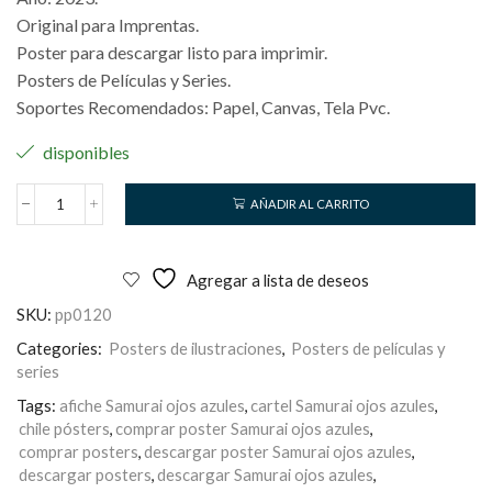
Original para Imprentas.
Poster para descargar listo para imprimir.
Posters de Películas y Series.
Soportes Recomendados: Papel, Canvas, Tela Pvc.
disponibles
AÑADIR AL CARRITO
Samurai
Ojos
Azules
cantidad
Agregar a lista de deseos
SKU:
pp0120
Categories:
Posters de ilustraciones
,
Posters de películas y
series
Tags:
afiche Samurai ojos azules
,
cartel Samurai ojos azules
,
chile pósters
,
comprar poster Samurai ojos azules
,
comprar posters
,
descargar poster Samurai ojos azules
,
descargar posters
,
descargar Samurai ojos azules
,