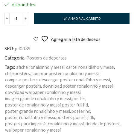
disponibles
AÑADIR AL CARRITO
Ronaldinho
y
Messi
cantidad
Agregar a lista de deseos
SKU:
pd0039
Categoría
Posters de deportes
Tags:
afiche ronaldinho y messi
,
cartel ronaldinho y messi
,
chile pósters
,
comprar poster ronaldinho y messi
,
comprar posters
,
descargar poster ronaldinho y messi
,
descargar posters
,
download poster ronaldinho y messi
,
download wallpaper ronaldinho y messi
,
imagen grande ronaldinho y messi
,
poster
,
poster de ronaldinho y messi
,
poster full hd
,
poster grande ronaldinho y messi
,
poster hd
,
poster ronaldinho y messi
,
posters
,
posters 4k
,
pósters para imprimir
,
ronaldinho y messi
,
tienda de posters
,
wallpaper ronaldinho y messi