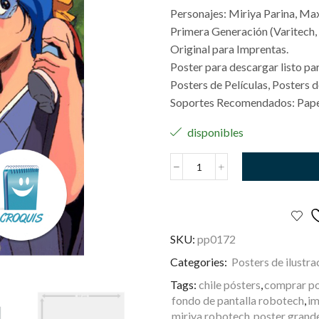
Personajes: Miriya Parina, Max 
Primera Generación (Varitech,
Original para Imprentas.
Poster para descargar listo par
Posters de Películas, Posters d
Soportes Recomendados: Papel
disponibles
Robotech
cantidad
SKU:
pp0172
Categories:
Posters de ilustra
Tags:
chile pósters
,
comprar po
fondo de pantalla robotech
,
im
miriya robotech
,
poster grand