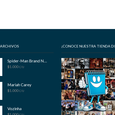
 ARCHIVOS
¡CONOCE NUESTRA TIENDA DI
Spider-Man Brand New Day
$
1.000
C/U
Mariah Carey
$
1.000
C/U
Vozinha
$
1.000
C/U