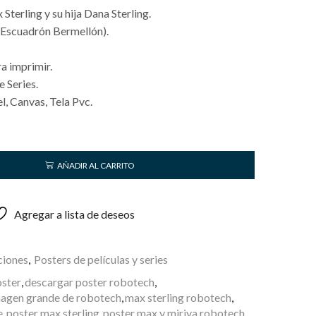
Sterling y su hija Dana Sterling.
 Escuadrón Bermellón).
a imprimir.
e Series.
, Canvas, Tela Pvc.
AÑADIR AL CARRITO
Agregar a lista de deseos
ciones
,
Posters de películas y series
ster
,
descargar poster robotech
,
agen grande de robotech
,
max sterling robotech
,
e
,
poster max sterling
,
poster max y miriya robotech
,