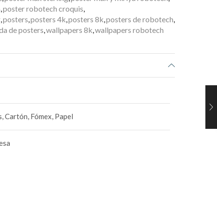
h
,
poster robotech croquis
,
r
,
posters
,
posters 4k
,
posters 8k
,
posters de robotech
,
da de posters
,
wallpapers 8k
,
wallpapers robotech
, Cartón, Fómex, Papel
esa