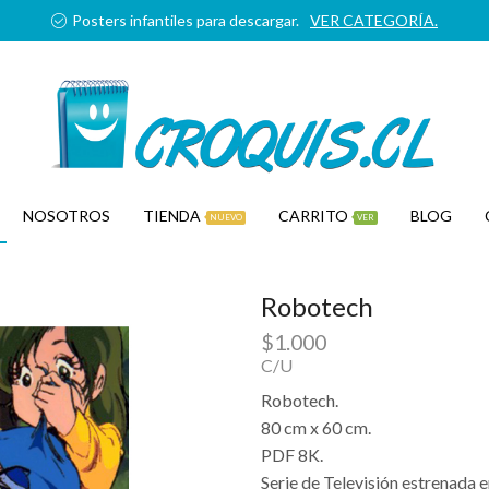
Posters infantiles para descargar.
VER CATEGORÍA.
NOSOTROS
TIENDA
CARRITO
BLOG
NUEVO
VER
Robotech
$
1.000
C/U
Robotech.
80 cm x 60 cm.
PDF 8K.
Serie de Televisión estrenada 