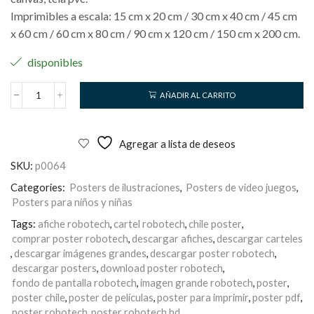
Imprimibles a escala: 15 cm x 20 cm / 30 cm x 40 cm / 45 cm
x 60 cm / 60 cm x 80 cm / 90 cm x 120 cm / 150 cm x 200 cm.
disponibles
AÑADIR AL CARRITO
Robotech
cantidad
Agregar a lista de deseos
SKU:
p0064
Categories:
Posters de ilustraciones
,
Posters de video juegos
,
Posters para niños y niñas
Tags:
afiche robotech
,
cartel robotech
,
chile poster
,
comprar poster robotech
,
descargar afiches
,
descargar carteles
,
descargar imágenes grandes
,
descargar poster robotech
,
descargar posters
,
download poster robotech
,
fondo de pantalla robotech
,
imagen grande robotech
,
poster
,
poster chile
,
poster de películas
,
poster para imprimir
,
poster pdf
,
poster robotech
,
poster robotech hd
,