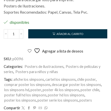
Posters de Ilustraciones.
Soportes Recomendados: Papel, Canvas, Tela Pvc.
disponibles
AÑADIR AL CARRITO
Los
Simpsons
cantidad
Agregar a lista de deseos
SKU:
p0096
Categories:
Posters de ilustraciones
,
Posters de películas y
series
,
Posters para niños y niñas
Tags:
afiche los simpsons
,
cartel los simpsons
,
chile poster
,
comprar poster los simpsons
,
descargar poster los simpsons
,
los simpsons hd
,
poster
,
poster 4k los simpsons
,
poster chile
,
poster full hd los simpsons
,
poster hd los simpsons
,
poster los simpsons
,
poster serie los simpsons
,
posters
Compartir