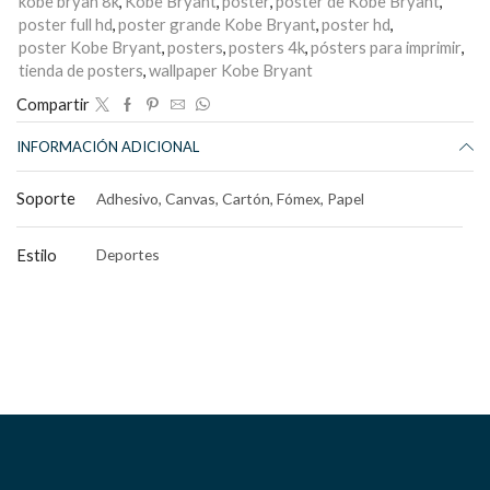
kobe bryan 8k
,
Kobe Bryant
,
poster
,
poster de Kobe Bryant
,
poster full hd
,
poster grande Kobe Bryant
,
poster hd
,
poster Kobe Bryant
,
posters
,
posters 4k
,
pósters para imprimir
,
tienda de posters
,
wallpaper Kobe Bryant
Compartir
INFORMACIÓN ADICIONAL
Soporte
Adhesivo, Canvas, Cartón, Fómex, Papel
Estilo
Deportes