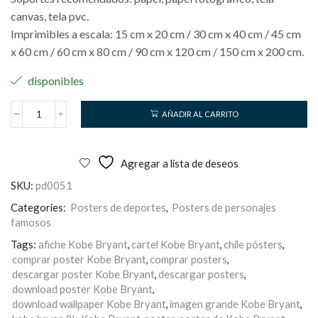
canvas, tela pvc.
Imprimibles a escala: 15 cm x 20 cm / 30 cm x 40 cm / 45 cm
x 60 cm / 60 cm x 80 cm / 90 cm x 120 cm / 150 cm x 200 cm.
disponibles
AÑADIR AL CARRITO
Kobe
Bryant
cantidad
Agregar a lista de deseos
SKU:
pd0051
Categories:
Posters de deportes
,
Posters de personajes
famosos
Tags:
afiche Kobe Bryant
,
cartel Kobe Bryant
,
chile pósters
,
comprar poster Kobe Bryant
,
comprar posters
,
descargar poster Kobe Bryant
,
descargar posters
,
download poster Kobe Bryant
,
download wallpaper Kobe Bryant
,
imagen grande Kobe Bryant
,