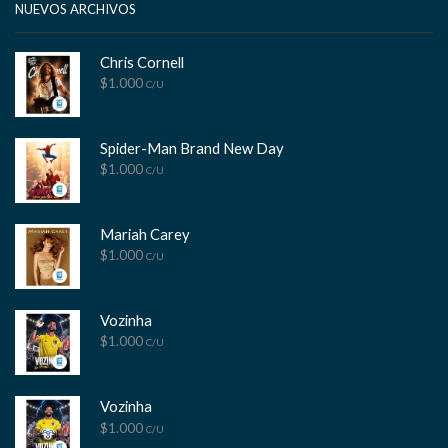
NUEVOS ARCHIVOS
Chris Cornell
$
1.000
C/U
Spider-Man Brand New Day
$
1.000
C/U
Mariah Carey
$
1.000
C/U
Vozinha
$
1.000
C/U
Vozinha
$
1.000
C/U