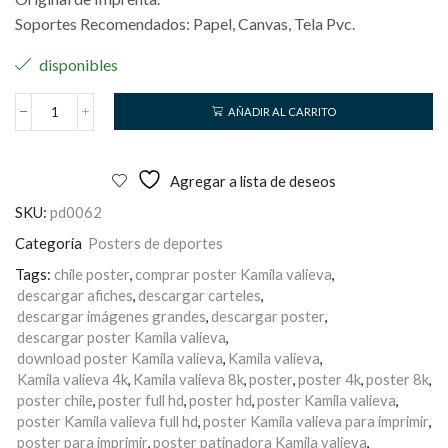
Soportes Recomendados: Papel, Canvas, Tela Pvc.
disponibles
AÑADIR AL CARRITO
Kamila
Valieva
cantidad
Agregar a lista de deseos
SKU:
pd0062
Categoría
Posters de deportes
Tags:
chile poster
,
comprar poster Kamila valieva
,
descargar afiches
,
descargar carteles
,
descargar imágenes grandes
,
descargar poster
,
descargar poster Kamila valieva
,
download poster Kamila valieva
,
Kamila valieva
,
Kamila valieva 4k
,
Kamila valieva 8k
,
poster
,
poster 4k
,
poster 8k
,
poster chile
,
poster full hd
,
poster hd
,
poster Kamila valieva
,
poster Kamila valieva full hd
,
poster Kamila valieva para imprimir
,
poster para imprimir
,
poster patinadora Kamila valieva
,