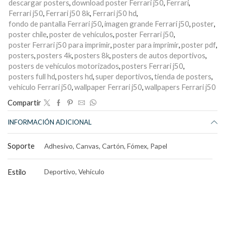
descargar posters
,
download poster Ferrari j50
,
Ferrari
,
Ferrari j50
,
Ferrari j50 8k
,
Ferrari j50 hd
,
fondo de pantalla Ferrari j50
,
imagen grande Ferrari j50
,
poster
,
poster chile
,
poster de vehículos
,
poster Ferrari j50
,
poster Ferrari j50 para imprimir
,
poster para imprimir
,
poster pdf
,
posters
,
posters 4k
,
posters 8k
,
posters de autos deportivos
,
posters de vehículos motorizados
,
posters Ferrari j50
,
posters full hd
,
posters hd
,
super deportivos
,
tienda de posters
,
vehículo Ferrari j50
,
wallpaper Ferrari j50
,
wallpapers Ferrari j50
Compartir
INFORMACIÓN ADICIONAL
Soporte
Adhesivo, Canvas, Cartón, Fómex, Papel
Estilo
Deportivo, Vehículo