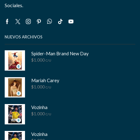
Sociales.
Facebook
Twitter
Instagram
Pinterest
Whatsapp
Tik-
Youtube
tok
NUEVOS ARCHIVOS
Spider-Man Brand New Day
$
1.000
C/U
Mariah Carey
$
1.000
C/U
Vozinha
$
1.000
C/U
Vozinha