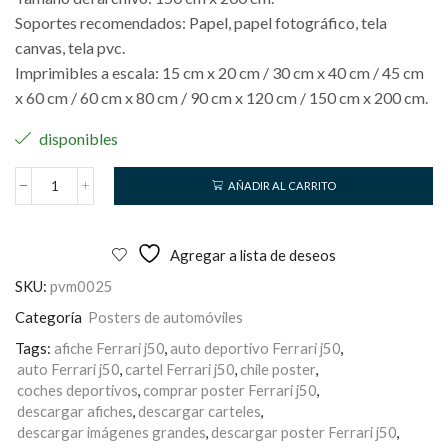
Soportes recomendados: Papel, papel fotográfico, tela
canvas, tela pvc.
Imprimibles a escala: 15 cm x 20 cm / 30 cm x 40 cm / 45 cm
x 60 cm / 60 cm x 80 cm / 90 cm x 120 cm / 150 cm x 200 cm.
disponibles
AÑADIR AL CARRITO
Ferrari
J50
cantidad
Agregar a lista de deseos
SKU:
pvm0025
Categoría
Posters de automóviles
Tags:
afiche Ferrari j50
,
auto deportivo Ferrari j50
,
auto Ferrari j50
,
cartel Ferrari j50
,
chile poster
,
coches deportivos
,
comprar poster Ferrari j50
,
descargar afiches
,
descargar carteles
,
descargar imágenes grandes
,
descargar poster Ferrari j50
,