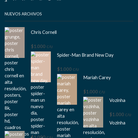
Facebook
Twitter
Instagram
Pinterest
Whatsapp
Tik-
Youtube
tok
NUEVOS ARCHIVOS
Chris Cornell
$
1.000
C/U
Spider-Man Brand New Day
$
1.000
C/U
Mariah Carey
$
1.000
C/U
Vozinha
$
1.000
C/U
Vozinha
$
1.000
C/U