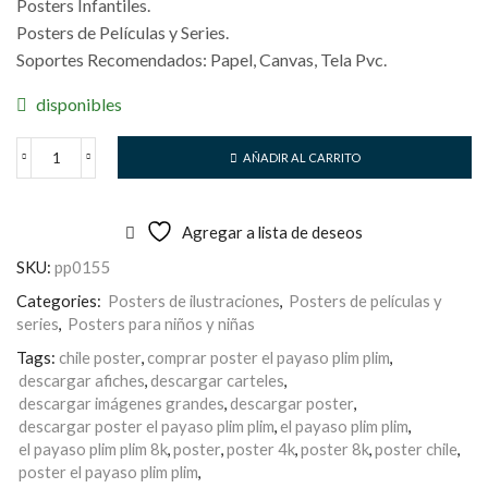
Posters Infantiles.
Posters de Películas y Series.
Soportes Recomendados: Papel, Canvas, Tela Pvc.
disponibles
AÑADIR AL CARRITO
El
Payaso
Plim
Plim
Agregar a lista de deseos
cantidad
SKU:
pp0155
Categories:
Posters de ilustraciones
,
Posters de películas y
series
,
Posters para niños y niñas
Tags:
chile poster
,
comprar poster el payaso plim plim
,
descargar afiches
,
descargar carteles
,
descargar imágenes grandes
,
descargar poster
,
descargar poster el payaso plim plim
,
el payaso plim plim
,
el payaso plim plim 8k
,
poster
,
poster 4k
,
poster 8k
,
poster chile
,
poster el payaso plim plim
,