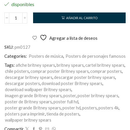
disponibles
AÑADIR AL CARRITO
Britney
Spears
cantidad
Agregar a lista de deseos
SKU:
pm0127
Categories:
Posters de música
,
Posters de personajes famosos
Tags:
afiche britney spears
,
britney spears
,
cartel britney spears
,
chile pósters
,
comprar poster Britney spears
,
comprar posters
,
descargar britney spears
,
descargar poster britney spears
,
descargar posters
,
download poster Britney spears
,
download wallpaper Britney spears
,
imagen grande Britney spears
,
poster
,
poster britney spears
,
poster de Britney spears
,
poster full hd
,
poster grande Britney spears
,
poster hd
,
posters
,
posters 4k
,
pósters para imprimir
,
tienda de posters
,
wallpaper britney spears
Compartir