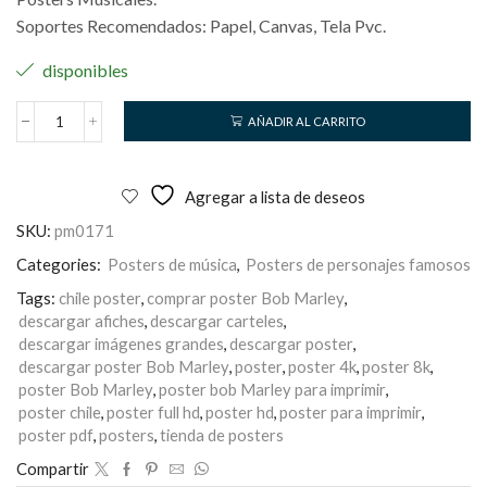
Soportes Recomendados: Papel, Canvas, Tela Pvc.
disponibles
AÑADIR AL CARRITO
Bob
Marley
cantidad
Agregar a lista de deseos
SKU:
pm0171
Categories:
Posters de música
,
Posters de personajes famosos
Tags:
chile poster
,
comprar poster Bob Marley
,
descargar afiches
,
descargar carteles
,
descargar imágenes grandes
,
descargar poster
,
descargar poster Bob Marley
,
poster
,
poster 4k
,
poster 8k
,
poster Bob Marley
,
poster bob Marley para imprimir
,
poster chile
,
poster full hd
,
poster hd
,
poster para imprimir
,
poster pdf
,
posters
,
tienda de posters
Compartir