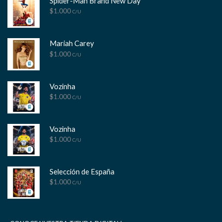
Spider-Man Brand New Day
$
1.000
C/U
Mariah Carey
$
1.000
C/U
Vozinha
$
1.000
C/U
Vozinha
$
1.000
C/U
Selección de España
$
1.000
C/U