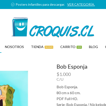
Posters infantiles para descargar.
VER CATEGORÍA.
NOSOTROS
TIENDA
CARRITO
BLOG
NUEVO
VER
Bob Esponja
$
1.000
C/U
Bob Esponja.
80 cm x 60 cm.
PDF Full HD.
Serie: Bob Esponja / Nickelod