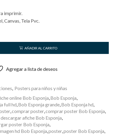
a imprimir.
, Canvas, Tela Pvc.
AÑADIR AL CARRITO
Agregar a lista de deseos
ciones
,
Posters para niños y niñas
fiche online Bob Esponja
,
Bob Esponja
,
 full hd
,
Bob Esponja grande
,
Bob Esponja hd
,
poster
,
comprar poster
,
comprar poster Bob Esponja
,
descargar afiche Bob Esponja
,
rgar poster Bob Esponja
,
imagen hd Bob Esponja
,
poster
,
poster Bob Esponja
,