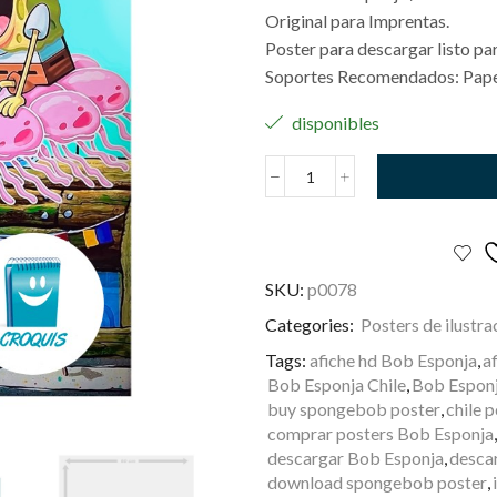
Original para Imprentas.
Poster para descargar listo par
Soportes Recomendados: Papel
disponibles
Bob
Esponja
cantidad
SKU:
p0078
Categories:
Posters de ilustra
Tags:
afiche hd Bob Esponja
,
a
Bob Esponja Chile
,
Bob Esponja
buy spongebob poster
,
chile 
comprar posters Bob Esponja
,
descargar Bob Esponja
,
desca
download spongebob poster
,