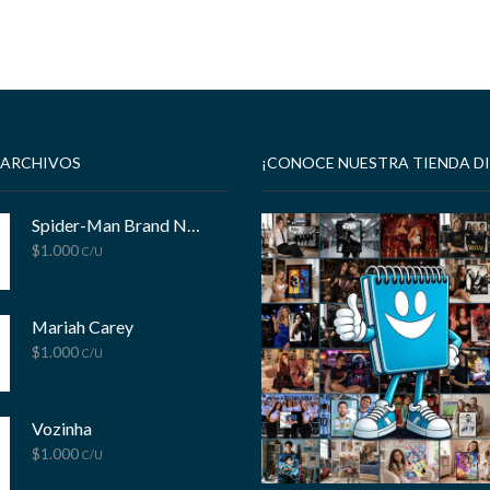
 ARCHIVOS
¡CONOCE NUESTRA TIENDA DI
Spider-Man Brand New Day
$
1.000
C/U
Mariah Carey
$
1.000
C/U
Vozinha
$
1.000
C/U