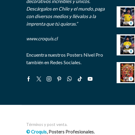
decorativos increíbles y únicos.
Descárgalos en Chile y el mundo, paga
con diversos medios y llévalos a la
imprenta que tú quieras.”
www.croquis.cl
Encuentra nuestros Posters Nivel Pro
también en Redes Sociales.
Facebook
Twitter
Instagram
Pinterest
Whatsapp
Tik-
Youtube
tok
Términos y post venta.
© Croquis
, Posters Profesionales.