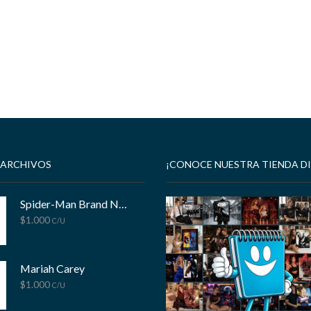
 ARCHIVOS
¡CONOCE NUESTRA TIENDA DI
Spider-Man Brand New Day
$
1.000
C/U
Mariah Carey
$
1.000
C/U