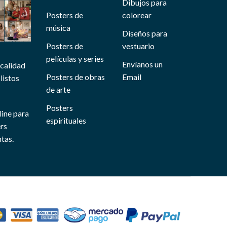
Dibujos para
Posters de
colorear
música
Diseños para
Posters de
vestuario
películas y series
Envíanos un
 calidad
Posters de obras
Email
listos
de arte
Posters
line para
espirituales
ers
tas.