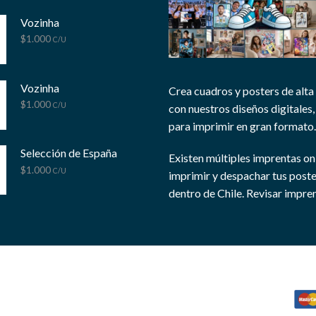
Vozinha
$
1.000
C/U
Vozinha
Crea cuadros y posters de alta
$
1.000
C/U
con nuestros diseños digitales, 
para imprimir en gran formato.
Selección de España
Existen múltiples imprentas on
$
1.000
C/U
imprimir y despachar tus post
dentro de Chile.
Revisar impren