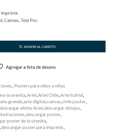
 imprimir.
, Canvas, Tela Pvc.
AÑADIR AL CARRITO
Agregar a lista de deseos
ciones
,
Posters para niños y niñas
ine la sirenita
,
Ariel
,
Ariel Chile
,
Ariel full hd
,
maño grande
,
arte digital
,
canvas
,
chile poster
,
descargar afiche Ariel
,
descargar dibujos
,
ilustraciones
,
descargar poster
,
ar poster de la sirenita
,
,
descargar poster para imprimir
,