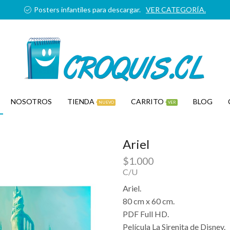
Posters infantiles para descargar.
VER CATEGORÍA.
NOSOTROS
TIENDA
CARRITO
BLOG
NUEVO
VER
Ariel
$
1.000
C/U
Ariel.
80 cm x 60 cm.
PDF Full HD.
Película La Sirenita de Disney.