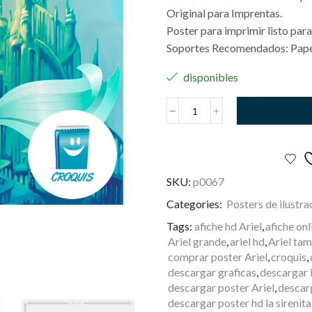
Original para Imprentas.
Poster para imprimir listo para
Soportes Recomendados: Papel
disponibles
Ariel
cantidad
SKU:
p0067
Categories:
Posters de ilustra
Tags:
afiche hd Ariel
,
afiche onl
Ariel grande
,
ariel hd
,
Ariel ta
comprar poster Ariel
,
croquis
,
descargar graficas
,
descargar 
descargar poster Ariel
,
descarg
descargar poster hd la sirenita