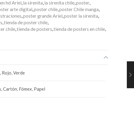
en hd Ariel
,
la sirenita
,
la sirenita chile
,
poster
,
ster arte digital
,
poster chile
,
poster Chile manga
,
ustraciones
,
poster grande Ariel
,
poster la sirenita
,
rs
,
tienda de poster chile
,
er chile
,
tienda de posters
,
tienda de posters en chile
,
, Rojo, Verde
, Cartón, Fómex, Papel