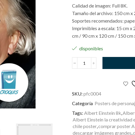
Calidad de imagen: Full 8K.
Tamaño del archivo: 150 cm x 
Soportes recomendados: papel, 
Imprimibles a escala: 15 cm x 
cm / 90 cm x 120 cm / 150 cm 
disponibles
Albert
Einstein
cantidad
SKU:
pfc0004
Categoría
Posters de persona
Tags:
Albert Einstein 8k
,
Albert
Albert Einstein la creatividad e
chile poster
,
comprar poster Al
descargar imágenes grandes
,
d