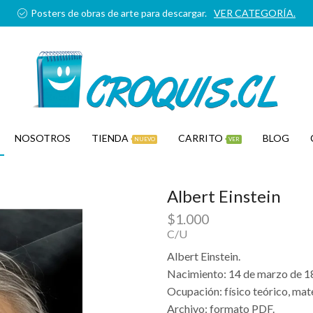
Posters de obras de arte para descargar.
VER CATEGORÍA.
NOSOTROS
TIENDA
CARRITO
BLOG
NUEVO
VER
Albert Einstein
$
1.000
C/U
Albert Einstein.
Nacimiento: 14 de marzo de 1
Ocupación: físico teórico, mat
Archivo: formato PDF.