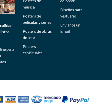
Posters de
colorear
música
Diseños para
Posters de
vestuario
películas y series
Envíanos un
 calidad
Posters de obras
Email
listos
de arte
Posters
line para
espirituales
ers
tas.