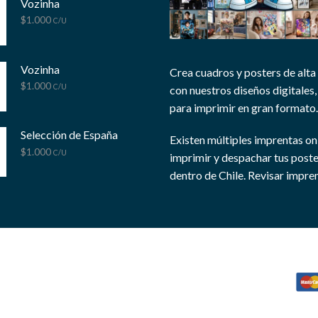
Vozinha
$
1.000
C/U
Vozinha
Crea cuadros y posters de alta
$
1.000
C/U
con nuestros diseños digitales, 
para imprimir en gran formato.
Selección de España
Existen múltiples imprentas on
$
1.000
C/U
imprimir y despachar tus post
dentro de Chile.
Revisar impren