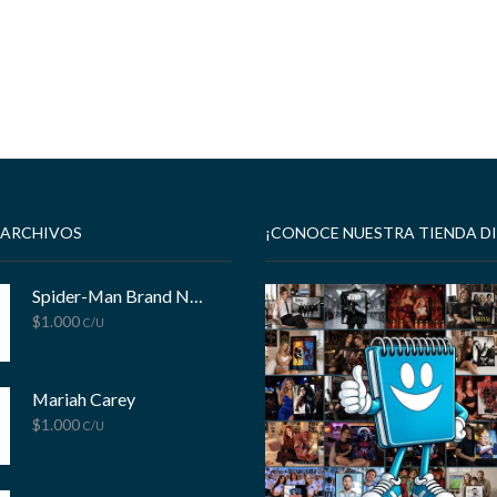
 ARCHIVOS
¡CONOCE NUESTRA TIENDA DI
Spider-Man Brand New Day
$
1.000
C/U
Mariah Carey
$
1.000
C/U