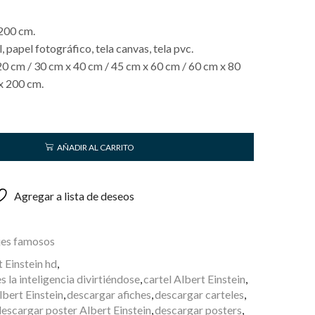
200 cm.
papel fotográfico, tela canvas, tela pvc.
20 cm / 30 cm x 40 cm / 45 cm x 60 cm / 60 cm x 80
x 200 cm.
AÑADIR AL CARRITO
Agregar a lista de deseos
jes famosos
 Einstein hd
,
s la inteligencia divirtiéndose
,
cartel Albert Einstein
,
bert Einstein
,
descargar afiches
,
descargar carteles
,
escargar poster Albert Einstein
,
descargar posters
,