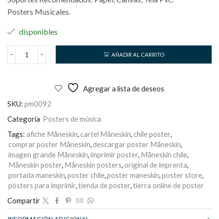
Posters Musicales.
disponibles
AÑADIR AL CARRITO
Måneskin
cantidad
Agregar a lista de deseos
SKU:
pm0092
Categoría
Posters de música
Tags:
afiche Måneskin
,
cartel Måneskin
,
chile poster
,
comprar poster Måneskin
,
descargar poster Måneskin
,
imagen grande Måneskin
,
imprimir poster
,
Måneskin chile
,
Måneskin poster
,
Måneskin posters
,
original de imprenta
,
portada maneskin
,
poster chile
,
poster maneskin
,
poster store
,
pósters para imprimir
,
tienda de poster
,
tierra online de poster
Compartir