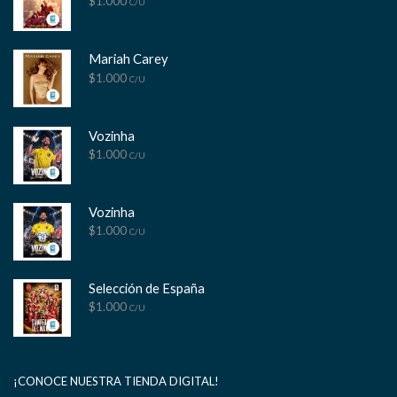
$
1.000
C/U
Mariah Carey
$
1.000
C/U
Vozinha
$
1.000
C/U
Vozinha
$
1.000
C/U
Selección de España
$
1.000
C/U
¡CONOCE NUESTRA TIENDA DIGITAL!