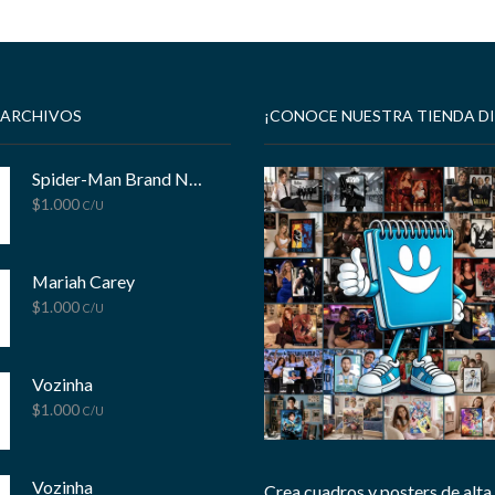
 ARCHIVOS
¡CONOCE NUESTRA TIENDA DI
Spider-Man Brand New Day
$
1.000
C/U
Mariah Carey
$
1.000
C/U
Vozinha
$
1.000
C/U
Vozinha
Crea cuadros y posters de alta