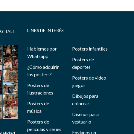
LINKS DE INTERÉS
GITAL!
Hablemos por
Posters infantiles
Whatsapp
Posters de
¿Cómo adquirir
deportes
los posters?
Posters de video
Posters de
juegos
ilustraciones
Dibujos para
Posters de
colorear
música
Diseños para
Posters de
vestuario
películas y series
Envíanos un
 calidad