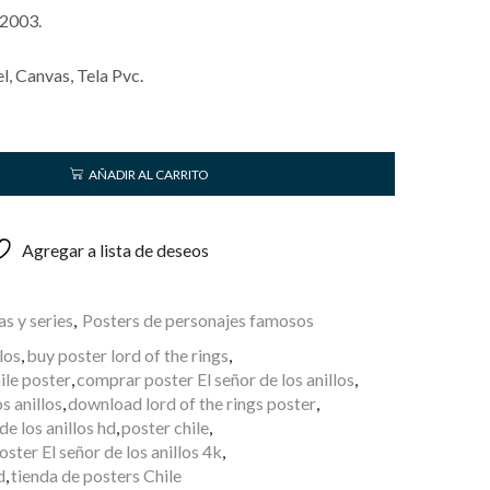
-2003.
, Canvas, Tela Pvc.
AÑADIR AL CARRITO
Agregar a lista de deseos
as y series
,
Posters de personajes famosos
llos
,
buy poster lord of the rings
,
ile poster
,
comprar poster El señor de los anillos
,
s anillos
,
download lord of the rings poster
,
de los anillos hd
,
poster chile
,
oster El señor de los anillos 4k
,
d
,
tienda de posters Chile