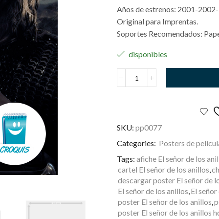
Años de estrenos: 2001-2002
Original para Imprentas.
Soportes Recomendados: Papel
disponibles
El
Señor
de
Los
Anillos
SKU:
pp0077
cantidad
Categories:
Posters de películ
Tags:
afiche El señor de los ani
cartel El señor de los anillos
,
ch
descargar poster El señor de lo
El señor de los anillos
,
El señor 
poster El señor de los anillos
,
p
poster El señor de los anillos h