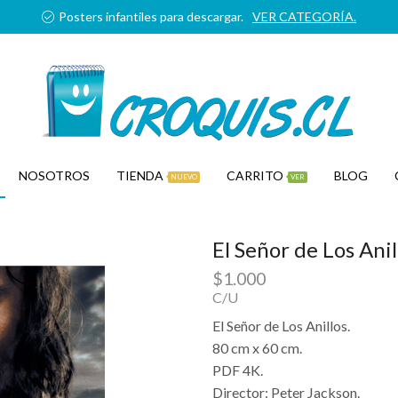
Posters infantiles para descargar.
VER CATEGORÍA.
NOSOTROS
TIENDA
CARRITO
BLOG
NUEVO
VER
El Señor de Los Anil
$
1.000
C/U
El Señor de Los Anillos.
80 cm x 60 cm.
PDF 4K.
Director: Peter Jackson.