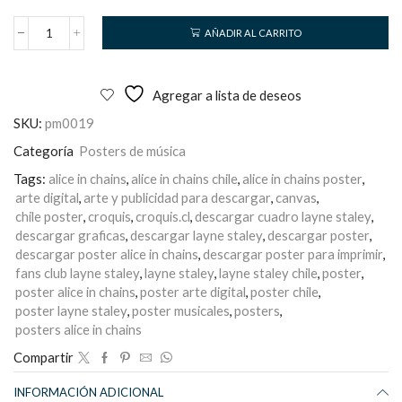
AÑADIR AL CARRITO
Alice
in
Chains
cantidad
Agregar a lista de deseos
SKU:
pm0019
Categoría
Posters de música
Tags:
alice in chains
,
alice in chains chile
,
alice in chains poster
,
arte digital
,
arte y publicidad para descargar
,
canvas
,
chile poster
,
croquis
,
croquis.cl
,
descargar cuadro layne staley
,
descargar graficas
,
descargar layne staley
,
descargar poster
,
descargar poster alice in chains
,
descargar poster para imprimir
,
fans club layne staley
,
layne staley
,
layne staley chile
,
poster
,
poster alice in chains
,
poster arte digital
,
poster chile
,
poster layne staley
,
poster musicales
,
posters
,
posters alice in chains
Compartir
INFORMACIÓN ADICIONAL