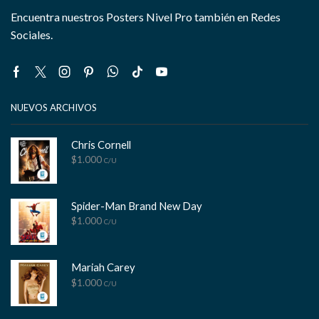
Encuentra nuestros Posters Nivel Pro también en Redes
Sociales.
Facebook
Twitter
Instagram
Pinterest
Whatsapp
Tik-
Youtube
tok
NUEVOS ARCHIVOS
Chris Cornell
$
1.000
C/U
Spider-Man Brand New Day
$
1.000
C/U
Mariah Carey
$
1.000
C/U