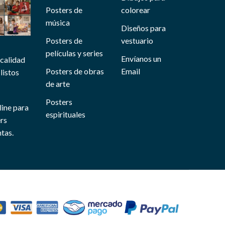
Posters de
colorear
música
Diseños para
Posters de
vestuario
películas y series
Envíanos un
 calidad
Posters de obras
Email
listos
de arte
Posters
line para
espirituales
ers
tas.