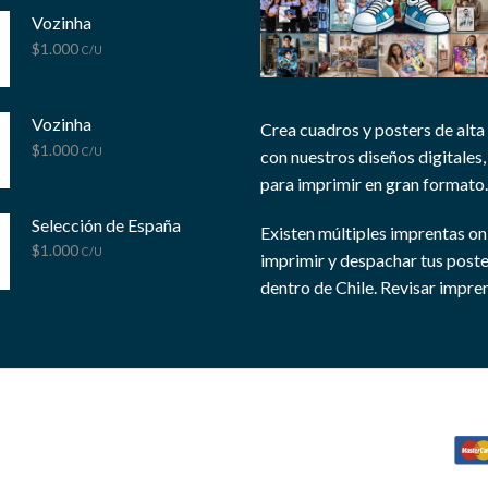
Vozinha
$
1.000
C/U
Vozinha
Crea cuadros y posters de alta
$
1.000
C/U
con nuestros diseños digitales, 
para imprimir en gran formato.
Selección de España
Existen múltiples imprentas on
$
1.000
C/U
imprimir y despachar tus post
dentro de Chile.
Revisar impren