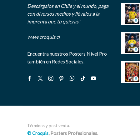
Descárgalos en Chile y el mundo, paga
con diversos medios y llévalos a la
imprenta que tú quieras.”
www.croquis.cl
Encuentra nuestros Posters Nivel Pro
también en Redes Sociales.
Facebook
Twitter
Instagram
Pinterest
Whatsapp
Tik-
Youtube
tok
Términos y post venta.
© Croquis
, Posters Profesionales.