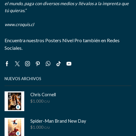
el mundo, paga con diversos medios y llévalos a la imprenta que
tú quieras.”
www.croquis.cl
Encuentra nuestros Posters Nivel Pro también en Redes
Sociales.
Facebook
Twitter
Instagram
Pinterest
Whatsapp
Tik-
Youtube
tok
NUEVOS ARCHIVOS
Chris Cornell
$
1.000
C/U
Spider-Man Brand New Day
$
1.000
C/U