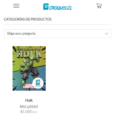
Inicio
Tienda
Productos Etiquetados “poster Hulk Para Imprimir”
CATEGORÍAS DE PRODUCTOS
Elige una categoría
Hulk
SKU:
p0160
$
1.000
C/U