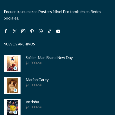
Encuentra nuestros Posters Nivel Pro también en Redes
Sociales.
Facebook
Twitter
Instagram
Pinterest
Whatsapp
Tik-
Youtube
tok
NUEVOS ARCHIVOS
Spider-Man Brand New Day
$
1.000
C/U
Mariah Carey
$
1.000
C/U
Vozinha
$
1.000
C/U