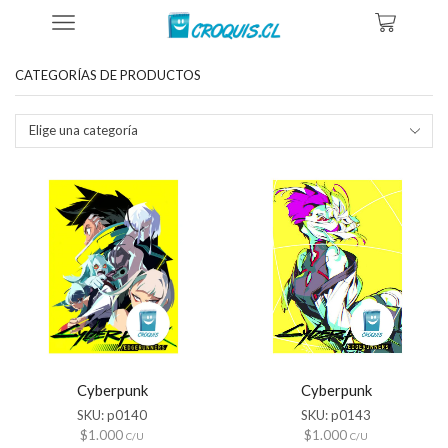
Inicio
Tienda
Productos Etiquetados “poster Grande Cyberpunk”
CATEGORÍAS DE PRODUCTOS
Elige una categoría
Cyberpunk
Cyberpunk
SKU:
p0140
SKU:
p0143
$
1.000
$
1.000
C/U
C/U