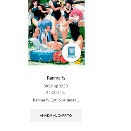
Ranma ½
SKU:
pp0233
$
1.000
C/U
Ranma ½. Estilo: Animac...
AÑADIR AL CARRITO