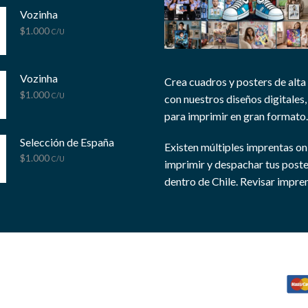
Vozinha
$
1.000
C/U
Vozinha
Crea cuadros y posters de alta
$
1.000
C/U
con nuestros diseños digitales, 
para imprimir en gran formato.
Selección de España
Existen múltiples imprentas on
$
1.000
C/U
imprimir y despachar tus post
dentro de Chile.
Revisar impren