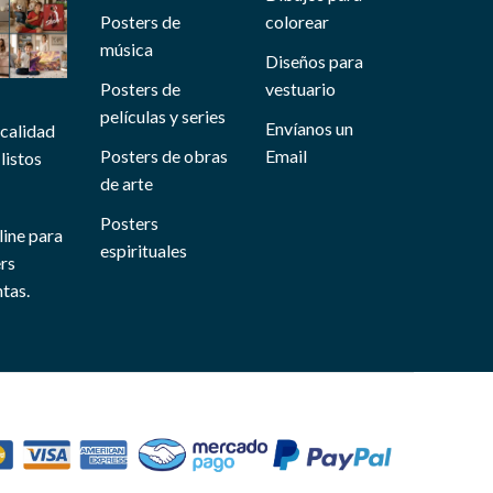
Posters de
colorear
música
Diseños para
Posters de
vestuario
películas y series
Envíanos un
 calidad
Posters de obras
Email
listos
de arte
Posters
line para
espirituales
ers
tas.