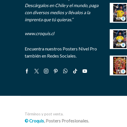
Descárgalos en Chile y el mundo, paga
con diversos medios y llévalos a la
imprenta que tú quieras.”
www.croquis.cl
Encuentra nuestros Posters Nivel Pro
también en Redes Sociales.
Facebook
Twitter
Instagram
Pinterest
Whatsapp
Tik-
Youtube
tok
Términos y post venta.
© Croquis
, Posters Profesionales.