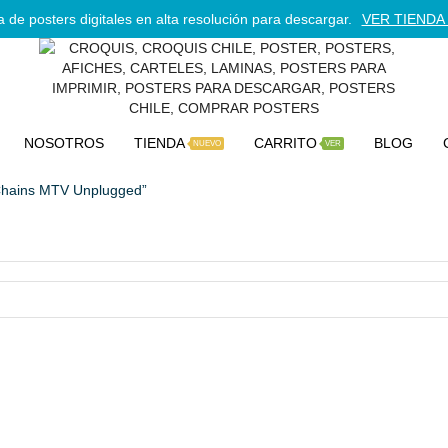
 de posters digitales en alta resolución para descargar.
VER TIENDA 
NOSOTROS
TIENDA
CARRITO
BLOG
NUEVO
VER
 Chains MTV Unplugged”