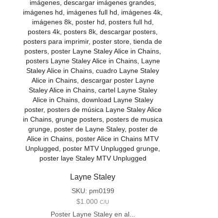
Layne Staley
SKU:
pm0199
$
1.000
C/U
Poster Layne Staley en al...