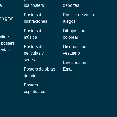
a
los posters?
deportes
Posters de
Posters de video
 en gran
ilustraciones
juegos
Posters de
Dibujos para
nline
música
colorear
 posters
Posters de
Diseños para
entas.
películas y
vestuario
series
Envíanos un
Posters de obras
Email
de arte
Posters
espirituales