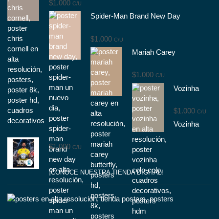
$
1.000
C/U
Spider-Man Brand New Day
$
1.000
C/U
Mariah Carey
$
1.000
C/U
Vozinha
$
1.000
C/U
Vozinha
$
1.000
C/U
¡CONOCE NUESTRA TIENDA DIGITAL!