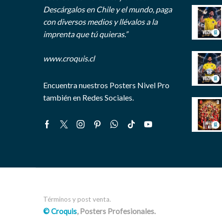
Descárgalos en Chile y el mundo, paga
con diversos medios y llévalos a la
imprenta que tú quieras.”
www.croquis.cl
Encuentra nuestros Posters Nivel Pro
también en Redes Sociales.
Facebook
Twitter
Instagram
Pinterest
Whatsapp
Tik-
Youtube
tok
Términos y post venta.
© Croquis
, Posters Profesionales.