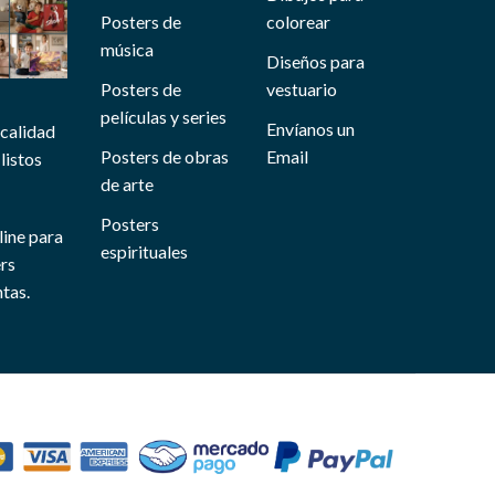
Posters de
colorear
música
Diseños para
Posters de
vestuario
películas y series
Envíanos un
 calidad
Posters de obras
Email
listos
de arte
Posters
line para
espirituales
ers
tas.