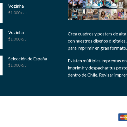
Vozinha
$
1.000
C/U
Vozinha
Crea cuadros y posters de alta
$
1.000
C/U
con nuestros diseños digitales, 
para imprimir en gran formato.
Selección de España
Existen múltiples imprentas on
$
1.000
C/U
imprimir y despachar tus post
dentro de Chile.
Revisar impren