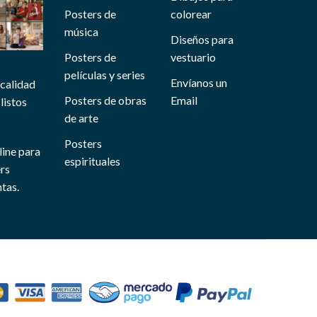
Posters de
colorear
música
Diseños para
Posters de
vestuario
películas y series
Envíanos un
 calidad
Posters de obras
Email
listos
de arte
Posters
line para
espirituales
ers
tas.