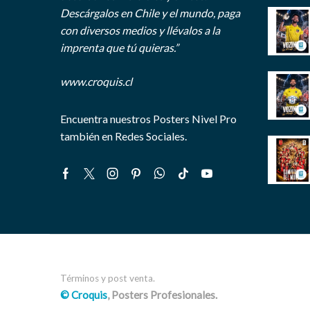
Descárgalos en Chile y el mundo, paga
con diversos medios y llévalos a la
imprenta que tú quieras.”
www.croquis.cl
Encuentra nuestros Posters Nivel Pro
también en Redes Sociales.
Facebook
Twitter
Instagram
Pinterest
Whatsapp
Tik-
Youtube
tok
Términos y post venta.
© Croquis
, Posters Profesionales.