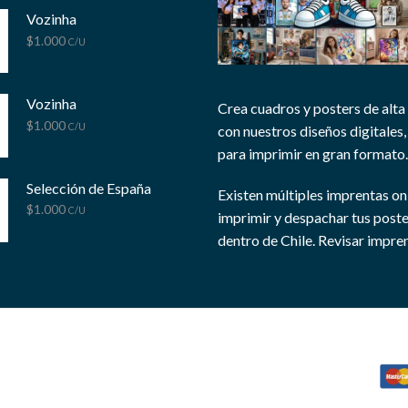
Vozinha
$
1.000
C/U
Vozinha
Crea cuadros y posters de alta
$
1.000
C/U
con nuestros diseños digitales, 
para imprimir en gran formato.
Selección de España
Existen múltiples imprentas on
$
1.000
C/U
imprimir y despachar tus post
dentro de Chile.
Revisar impren