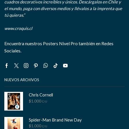
cuadros decorativos increíbles y únicos. Descárgalos en Chile y
el mundo, paga con diversos medios y llévalos a la imprenta que
tú quieras.”
www.croquis.cl
Encuentra nuestros Posters Nivel Pro también en Redes
Sociales.
Facebook
Twitter
Instagram
Pinterest
Whatsapp
Tik-
Youtube
tok
NUEVOS ARCHIVOS
Chris Cornell
$
1.000
C/U
Spider-Man Brand New Day
$
1.000
C/U