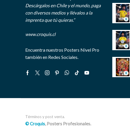
Descárgalos en Chile y el mundo, paga
con diversos medios y llévalos a la
imprenta que tú quieras.”
www.croquis.cl
Encuentra nuestros Posters Nivel Pro
también en Redes Sociales.
Facebook
Twitter
Instagram
Pinterest
Whatsapp
Tik-
Youtube
tok
Términos y post venta.
© Croquis
, Posters Profesionales.