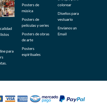
Posters de
colorear
música
Diseños para
Posters de
vestuario
películas y series
Envíanos un
 calidad
Posters de obras
Email
listos
de arte
Posters
line para
espirituales
ers
tas.