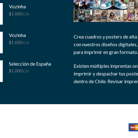
Vozinha
$
1.000
C/U
Vozinha
Crea cuadros y posters de alta
$
1.000
C/U
con nuestros diseños digitales, 
para imprimir en gran formato.
Selección de España
Existen múltiples imprentas on
$
1.000
C/U
imprimir y despachar tus post
dentro de Chile.
Revisar impren