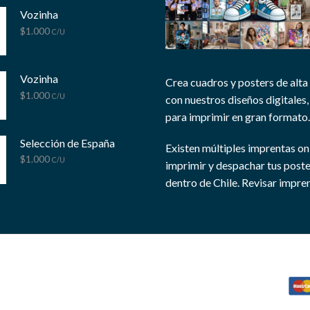
Vozinha
$
1.000
C/U
Vozinha
Crea cuadros y posters de alta
$
1.000
C/U
con nuestros diseños digitales, 
para imprimir en gran formato.
Selección de España
Existen múltiples imprentas on
$
1.000
C/U
imprimir y despachar tus post
dentro de Chile.
Revisar impren