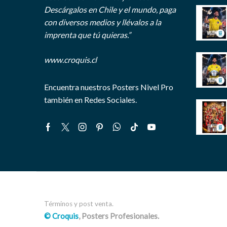
Descárgalos en Chile y el mundo, paga
con diversos medios y llévalos a la
imprenta que tú quieras.”
www.croquis.cl
Encuentra nuestros Posters Nivel Pro
también en Redes Sociales.
Facebook
Twitter
Instagram
Pinterest
Whatsapp
Tik-
Youtube
tok
Términos y post venta.
© Croquis
, Posters Profesionales.