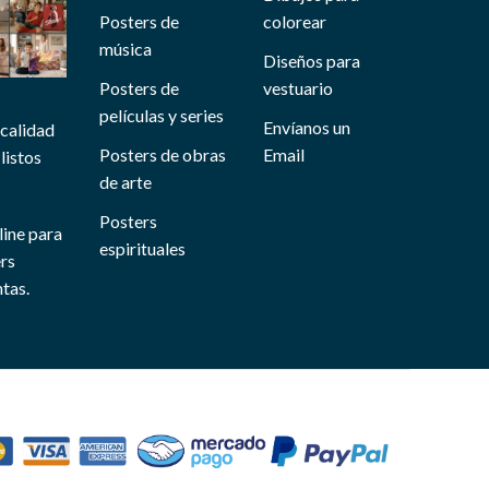
Posters de
colorear
música
Diseños para
Posters de
vestuario
películas y series
Envíanos un
 calidad
Posters de obras
Email
listos
de arte
Posters
line para
espirituales
ers
tas.