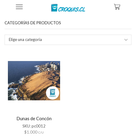
Inicio
Tienda
Productos Etiquetados “Dunas Concón Hd”
CATEGORÍAS DE PRODUCTOS
Elige una categoría
Dunas de Concón
SKU:
pc0012
$
1.000
C/U