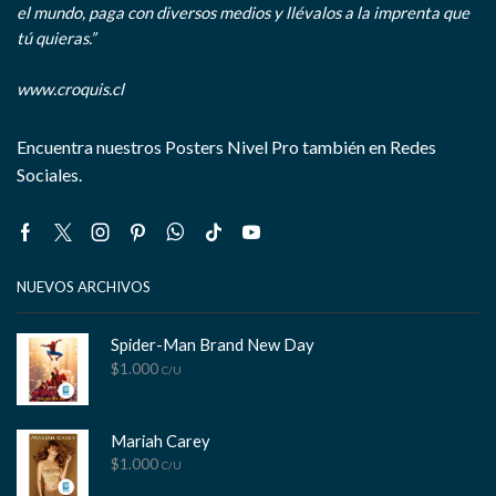
el mundo, paga con diversos medios y llévalos a la imprenta que
tú quieras.”
www.croquis.cl
Encuentra nuestros Posters Nivel Pro también en Redes
Sociales.
Facebook
Twitter
Instagram
Pinterest
Whatsapp
Tik-
Youtube
tok
NUEVOS ARCHIVOS
Spider-Man Brand New Day
$
1.000
C/U
Mariah Carey
$
1.000
C/U