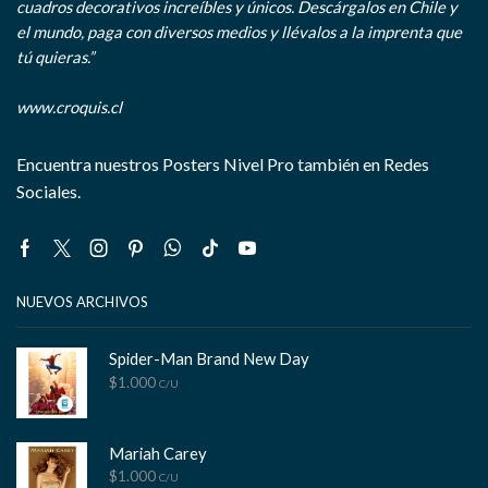
cuadros decorativos increíbles y únicos. Descárgalos en Chile y
el mundo, paga con diversos medios y llévalos a la imprenta que
tú quieras.”
www.croquis.cl
Encuentra nuestros Posters Nivel Pro también en Redes
Sociales.
Facebook
Twitter
Instagram
Pinterest
Whatsapp
Tik-
Youtube
tok
NUEVOS ARCHIVOS
Spider-Man Brand New Day
$
1.000
C/U
Mariah Carey
$
1.000
C/U