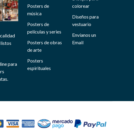
Posters de
colorear
música
Diseños para
Posters de
vestuario
películas y series
Envíanos un
 calidad
Posters de obras
Email
listos
de arte
Posters
line para
espirituales
ers
tas.