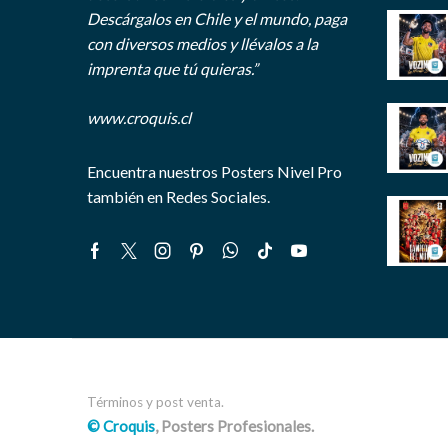
Descárgalos en Chile y el mundo, paga
con diversos medios y llévalos a la
imprenta que tú quieras.”
www.croquis.cl
Encuentra nuestros Posters Nivel Pro
también en Redes Sociales.
Facebook
Twitter
Instagram
Pinterest
Whatsapp
Tik-
Youtube
tok
Términos y post venta.
© Croquis
, Posters Profesionales.