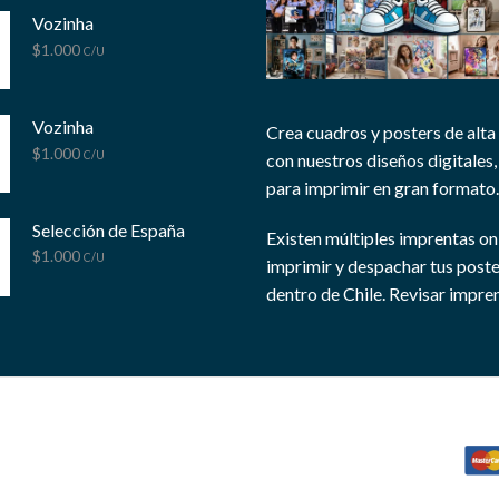
Vozinha
$
1.000
C/U
Vozinha
Crea cuadros y posters de alta
$
1.000
C/U
con nuestros diseños digitales, 
para imprimir en gran formato.
Selección de España
Existen múltiples imprentas on
$
1.000
C/U
imprimir y despachar tus post
dentro de Chile.
Revisar impren