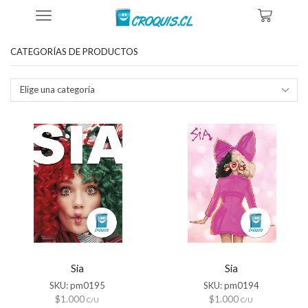
Inicio
Tienda
Productos Etiquetados “download Sia”
CATEGORÍAS DE PRODUCTOS
Elige una categoría
Sia
Sia
SKU:
pm0195
SKU:
pm0194
$
1.000
$
1.000
C/U
C/U