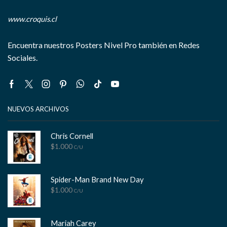
www.croquis.cl
Encuentra nuestros Posters Nivel Pro también en Redes
Sociales.
Facebook
Twitter
Instagram
Pinterest
Whatsapp
Tik-
Youtube
tok
NUEVOS ARCHIVOS
Chris Cornell
$
1.000
C/U
Spider-Man Brand New Day
$
1.000
C/U
Mariah Carey