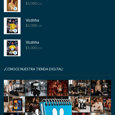
$
1.000
C/U
Vozinha
$
1.000
C/U
Vozinha
$
1.000
C/U
¡CONOCE NUESTRA TIENDA DIGITAL!